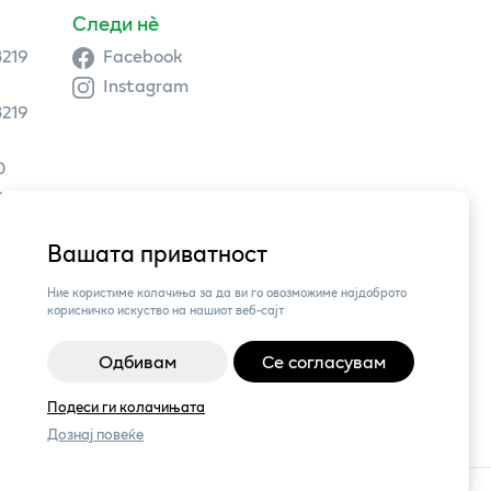
Следи нè
3219
Facebook
Instagram
3219
0
9 504
Вашата приватност
3,
Ние користиме колачиња за да ви го овозможиме најдоброто
корисничко искуство на нашиот веб-сајт
Одбивам
Се согласувам
Подеси ги колачињата
Дознај повеќе