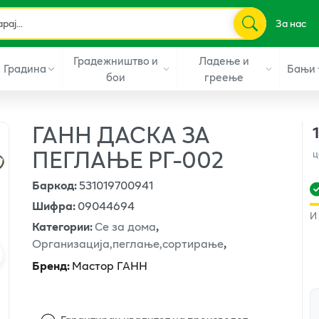
За нас
Градежништво и
Ладење и
Градина
Бањи
бои
греење
ГАНН ДАСКА ЗА
ПЕГЛАЊЕ РГ-002
ц
Баркод
:
531019700941
Шифра
:
09044694
И
Категории
:
Се за дома
,
Организација,пеглање,сортирање
,
Бренд
:
Мастор ГАНН