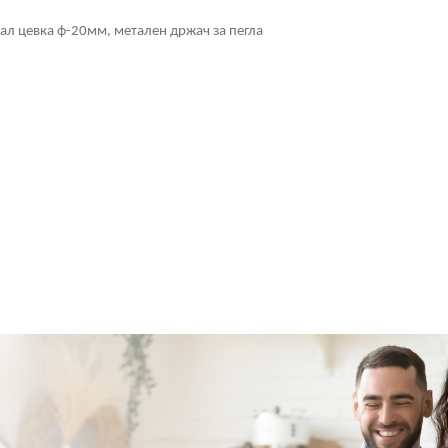
ал цевка ф-20мм, метален држач за пегла