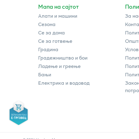
Мапа на сајтот
Поли
Алати и машини
За на
Сезона
Конта
Се за дома
Полит
Се за готвење
Општи
Градина
Услов
Градежништво и бои
Полит
Ладење и греење
Поли
Бањи
Полит
Електрика и водовод
Закон
потр