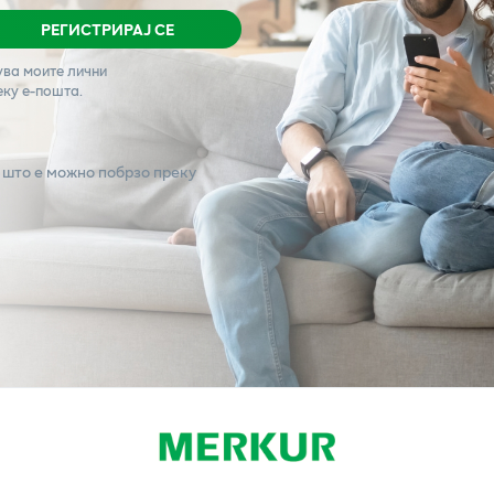
РЕГИСТРИРАЈ СЕ
ува моите лични
еку е-пошта.
 што е можно побрзо преку