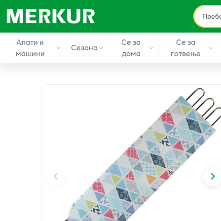
Алати и
Се за
Се за
Сезона
машини
дома
готвење