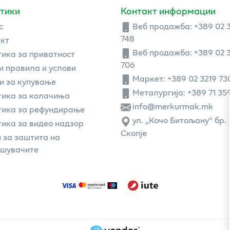
тики
Контакт информации
с
Веб продажба:
+389 02 
748
кт
Веб продажба:
+389 02 
ика за приватност
706
 правила и услови
Маркет: +389 02 3219 73
и за купување
Металургија: +389 71 35
ика за колачиња
info@merkurmak.mk
тика за рефундирање
ул. „Кочо Битољану“ бр. 
ика за видео надзор
Скопје
 за заштита на
ошувачите