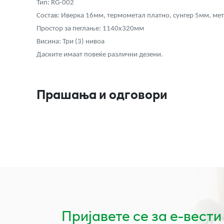
Тип: RG-002
Состав: Иверка 16мм, термометал платно, сунгер 5мм, мет
Простор за пеглање: 1140х320мм
Висина: Три (3) нивоа
Даските имаат повеќе различни дезени.
Прашања и одговори
Пријавете се за е-вести