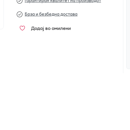
Гарантиран квалитет на производот
Брза и безбедна достава
Додај во омилени