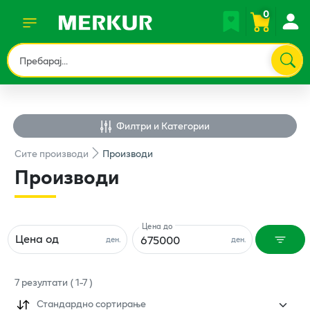
0
Филтри и Категории
Сите
производи
Производи
Производи
Цена до
Цена од
ден.
ден.
7
резултати
(
1
-
7
)
Стандардно сортирање