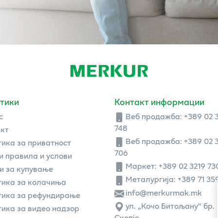
тики
Контакт информации
с
Веб продажба:
+389 02 
748
кт
Веб продажба:
+389 02 
ика за приватност
706
 правила и услови
Маркет: +389 02 3219 73
и за купување
Металургија: +389 71 35
ика за колачиња
info@merkurmak.mk
тика за рефундирање
ул. „Кочо Битољану“ бр. 
ика за видео надзор
Скопје