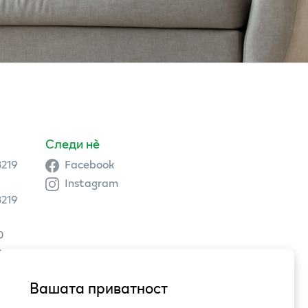
Следи нè
3219
Facebook
Instagram
3219
0
9 504
Вашата приватност
3,