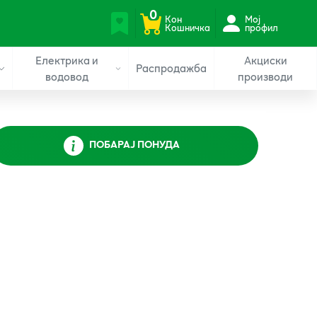
0
Кон
Мој
Кошничка
профил
Електрика и
Акциски
Распродажба
водовод
производи
ПОБАРАЈ ПОНУДА