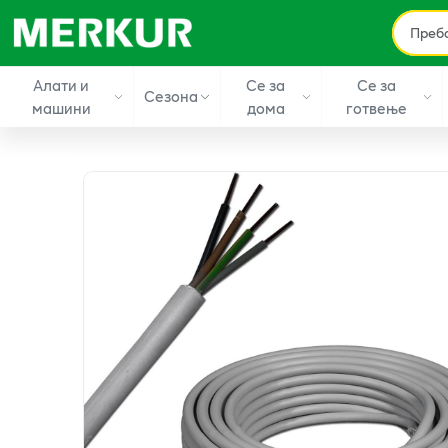
Алати и
Се за
Се за
Сезона
машини
дома
готвење