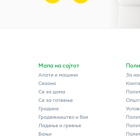
Мапа на сајтот
Поли
Алати и машини
За на
Сезона
Конта
Се за дома
Полит
Се за готвење
Општи
Градина
Услов
Градежништво и бои
Полит
Ладење и греење
Поли
Бањи
Полит