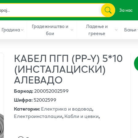
За нас
Градежништво и
Ладење и
Градина
Бањи
бои
греење
КАБЕЛ ПГП (PP-Y) 5*10
(ИНСТАЛАЦИСКИ)
АЛЕВАДО
Баркод
:
200052002599
Шифра
:
52002599
Категории
:
Електрика и водовод
,
Електроинсталации
,
Кабли и цевки
,