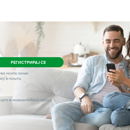
РЕГИСТРИРАЈ СЕ
ува моите лични
еку е-пошта.
 што е можно побрзо преку