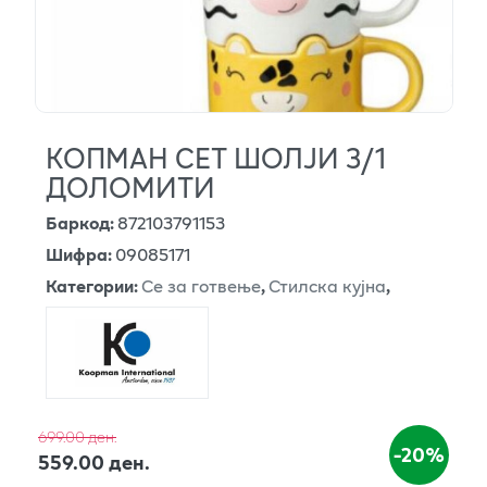
КОПМАН СЕТ ШОЛЈИ 3/1
ДОЛОМИТИ
Баркод
:
872103791153
Шифра
:
09085171
Категории
:
Се за готвење
,
Стилска кујна
,
699.00 ден.
-20%
559.00 ден.