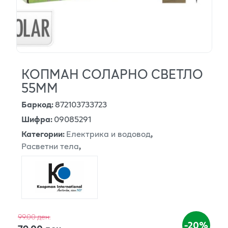
КОПМАН СОЛАРНО СВЕТЛО
55ММ
Баркод
:
872103733723
Шифра
:
09085291
Категории
:
Електрика и водовод
,
Расветни тела
,
99.00 ден.
-20%