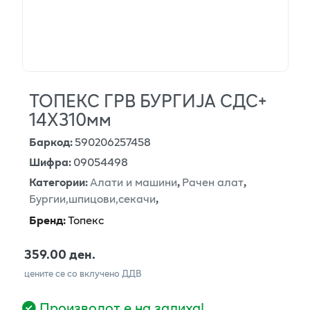
ТОПЕКС ГРВ БУРГИЈА СДС+
14Х310мм
Баркод
:
590206257458
Шифра
:
09054498
Категории
:
Алати и машини
,
Рачен алат
,
Бургии,шпицови,секачи
,
Бренд
:
Топекс
359.00 ден.
цените се со вклучено ДДВ
Производот е на залиха!