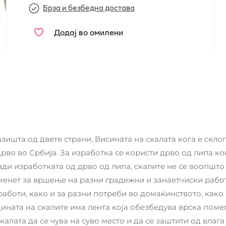
Брза и безбедна достава
Додај во омилени
зишта од двете страни. Висината на скалата кога е склоп
во во Србија. За изработка се користи дрво од липа ко
ади изработката од дрво од липа, скалите не се воопшто
менет за вршење на разни градежни и занаетчиски рабо
работи, како и за разни потреби во домаќинството, како
ината на скалите има лента која обезбедува врска помеѓ
калата да се чува на суво место и да се заштити од влаг