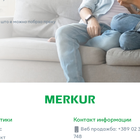
 што е можно побрзо преку
тики
Контакт информации
с
Веб продажба:
+389 02 
748
кт