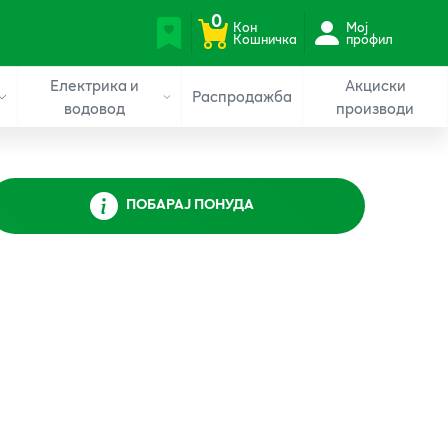
0
Кон
Мој
Кошничка
профил
Електрика и
Акциски
Распродажба
водовод
производи
ПОБАРАЈ ПОНУДА