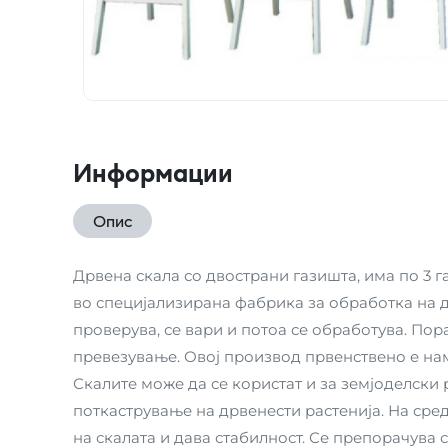
Информации
Опис
Дрвена скала со двострани газишта, има по 3 га
во специјализирана фабрика за обработка на др
проверува, се вари и потоа се обработува. Пор
превезување. Овој производ првенствено е на
Скалите може да се користат и за земјоделски 
поткастрување на дрвенести растенија. На сред
на скалата и дава стабилност. Се препорачува с