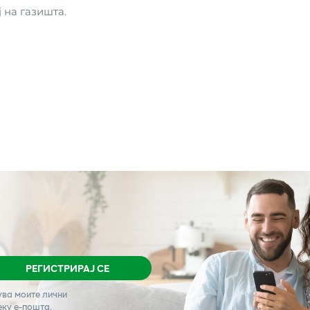
 на газишта.
РЕГИСТРИРАЈ СЕ
ува моите лични
еку е-пошта.