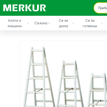
Алати и
Се за
Се за
Сезона
машини
дома
готвење