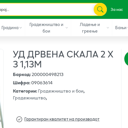
За нас
Градежништво и
Ладење и
Градина
Бањи
бои
греење
УД ДРВЕНА СКАЛА 2 X
3 1,13М
Баркод
:
200000498213
Шифра
:
09063614
Категории
:
Градежништво и бои
,
Градежништво
,
Гарантиран квалитет на производот