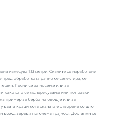
ена изнесува 1.13 метри. Скалите се изработени
е пред обработката рачно се селектира, се
 тешки. Лесни се за носење или за
ти како што се молерисување или поправки.
 на пример за берба на овошје или за
у двата краци кога скалата е отворена со што
а и дожд, заради поголема трајност. Достапни се