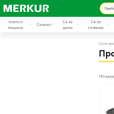
Алати и
Се за
Се за
Сезона
машини
дома
готвење
Сите
про
Пр
140
резу