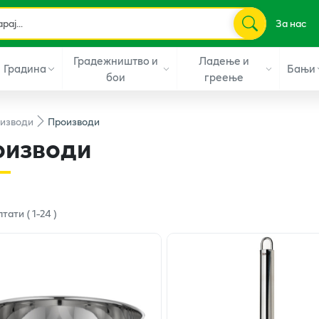
За нас
Градежништво и
Ладење и
Градина
Бањи
бои
греење
изводи
Производи
оизводи
лтати
(
1
-
24
)