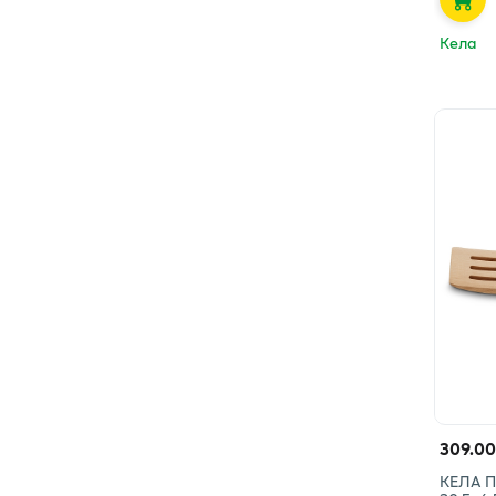
Кела
309.00
КЕЛА 