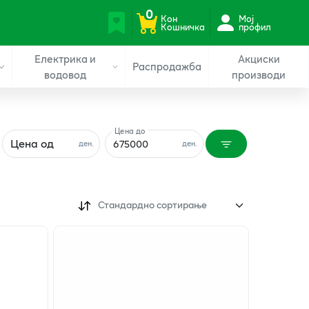
0
Кон
Мој
Кошничка
профил
Електрика и
Акциски
Распродажба
водовод
производи
Цена до
Цена од
ден.
ден.
Стандардно сортирање