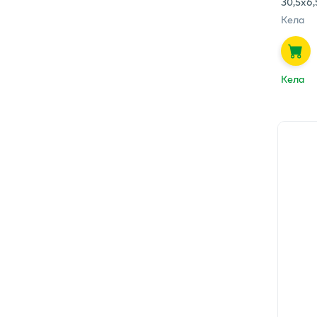
30,5x6
Кела
Кела