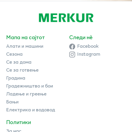
Мапа на сајтот
Следи нè
Алати и машини
Facebook
Сезона
Instagram
Се за дома
Се за готвење
Градина
Градежништво и бои
Ладење и греење
Бањи
Електрика и водовод
Политики
За нас