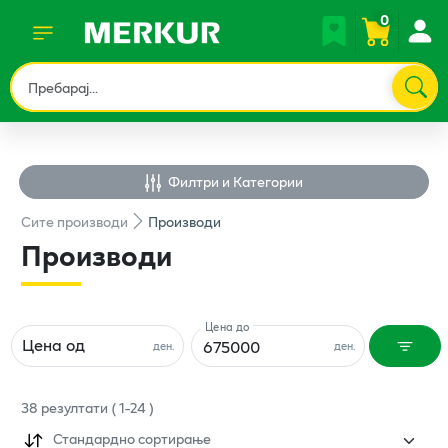
0
Филтри и Категории
Сите
производи
Производи
Производи
Цена до
Цена од
ден.
ден.
38
резултати
(
1
-
24
)
Стандардно сортирање