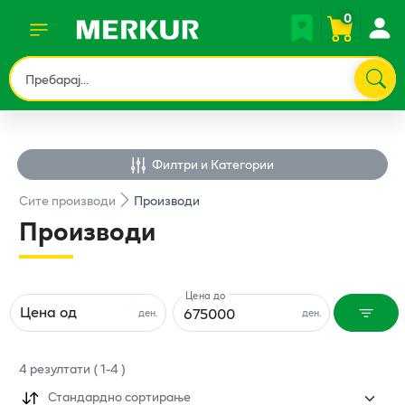
0
Филтри и Категории
Сите
производи
Производи
Производи
Цена до
Цена од
ден.
ден.
4
резултати
(
1
-
4
)
Стандардно сортирање