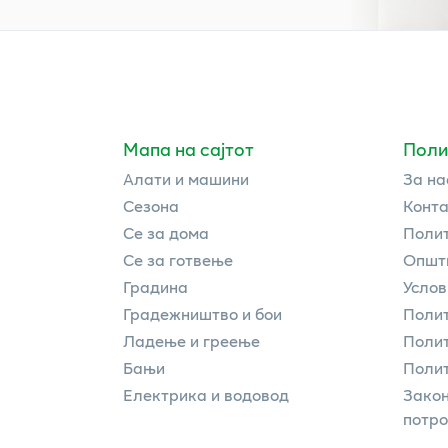
Мапа на сајтот
Поли
Алати и машини
За на
Сезона
Конта
Се за дома
Полит
Се за готвење
Општи
Градина
Услов
Градежништво и бои
Полит
Ладење и греење
Поли
Бањи
Полит
Електрика и водовод
Закон
потр