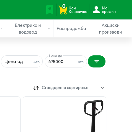
0
Кон
Мој
Кошничка
профил
Електрика и
Акциски
Распродажба
водовод
производи
Цена до
Цена од
ден.
ден.
Стандардно сортирање