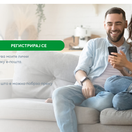
РЕГИСТРИРАЈ СЕ
ува моите лични
еку е-пошта.
 што е можно побрзо преку