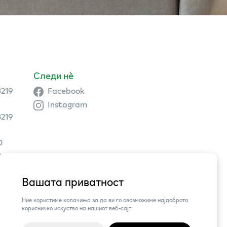
Следи нè
3219
Facebook
Instagram
3219
0
9 504
Вашата приватност
3,
Ние користиме колачиња за да ви го овозможиме најдоброто
корисничко искуство на нашиот веб-сајт