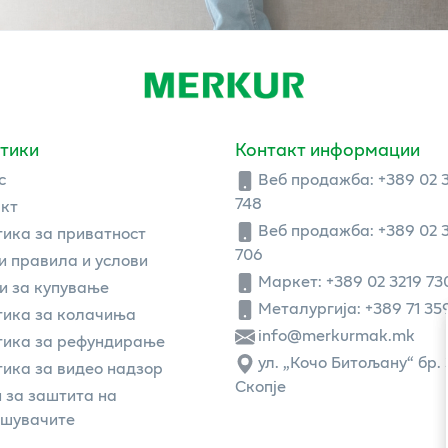
тики
Контакт информации
с
Веб продажба:
+389 02 
748
кт
Веб продажба:
+389 02 
ика за приватност
706
 правила и услови
Маркет: +389 02 3219 73
и за купување
Металургија: +389 71 35
ика за колачиња
info@merkurmak.mk
тика за рефундирање
ул. „Кочо Битољану“ бр. 
ика за видео надзор
Скопје
 за заштита на
ошувачите