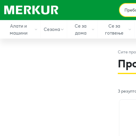
Алати и
Се за
Се за
Сезона
машини
дома
готвење
Сите
про
Пр
3
резулт