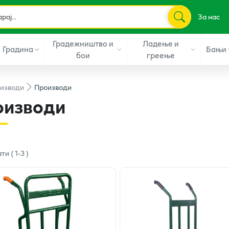
За нас
Градежништво и
Ладење и
Градина
Бањи
бои
греење
изводи
Производи
оизводи
ати
(
1
-
3
)