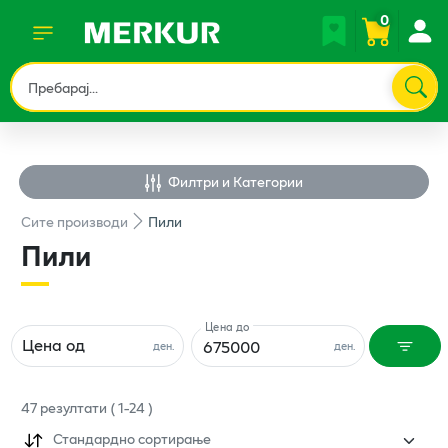
0
Филтри и Категории
Сите
производи
Пили
Пили
Цена до
Цена од
ден.
ден.
47
резултати
(
1
-
24
)
Стандардно сортирање