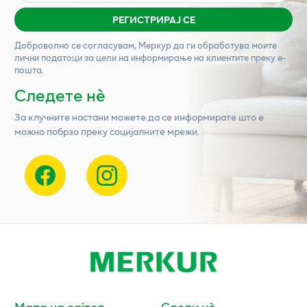
РЕГИСТРИРАЈ СЕ
Доброволно се согласувам,
Меркур
да ги обработува моите
лични податоци за цели на информирање на клиентите преку е-
пошта.
Следете нѐ
За клучните настани можете да се информирате што е
можно побрзо преку социјалните мрежи.
Мапа на сајтот
Следи нè