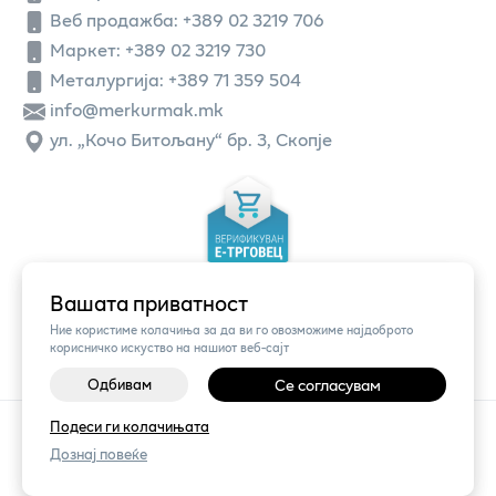
Веб продажба:
+389 02 3219 706
Маркет: +389 02 3219 730
Металургија: +389 71 359 504
info@merkurmak.mk
ул. „Кочо Битољану“ бр. 3, Скопје
Вашата приватност
Ние користиме колачиња за да ви го овозможиме најдоброто
корисничко искуство на нашиот веб-сајт
Одбивам
Се согласувам
©
2026
Vendor x
Меркур
Подеси ги колачињата
Поставки за колачиња
|
Пријави проблем
Дознај повеќе