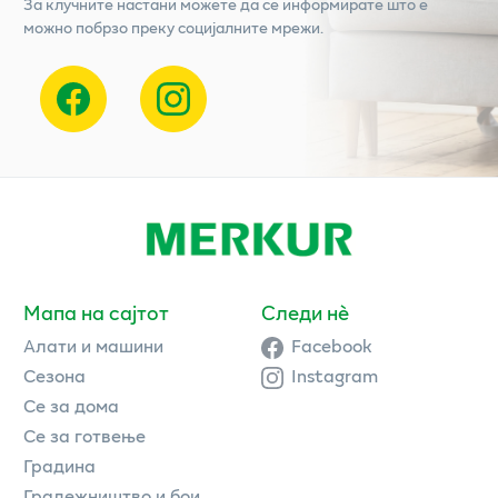
За клучните настани можете да се информирате што е
можно побрзо преку социјалните мрежи.
Мапа на сајтот
Следи нè
Алати и машини
Facebook
Сезона
Instagram
Се за дома
Се за готвење
Градина
Градежништво и бои