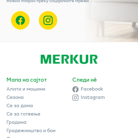
можно побрзо преку социјалните мрежи.
Мапа на сајтот
Следи нè
Алати и машини
Facebook
Сезона
Instagram
Се за дома
Се за готвење
Градина
Градежништво и бои