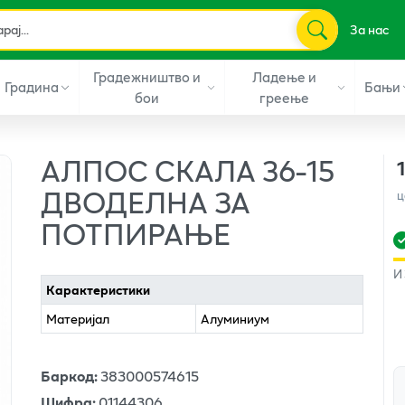
За нас
Градежништво и
Ладење и
Градина
Бањи
бои
греење
АЛПОС СКАЛА 36-15
ДВОДЕЛНА ЗА
ц
ПОТПИРАЊЕ
И
Карактеристики
Материјал
Алуминиум
Баркод
:
383000574615
Шифра
:
01144306