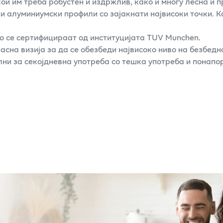
ои им треба робустен и издржлив, како и многу лесна и 
 алуминиумски профили со зајакнати највисоки точки. Ка
но се сертифицираат од институцијата TUV Munchen.
асна визија за да се обезбеди највисоко ниво на безбедно
ни за секојдневна употреба со тешка употреба и понапо