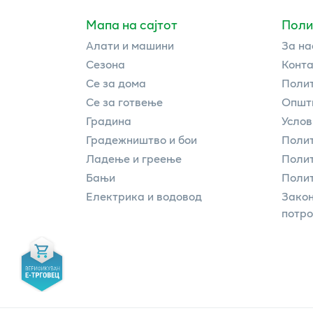
Мапа на сајтот
Поли
Алати и машини
За на
Сезона
Конта
Се за дома
Полит
Се за готвење
Општи
Градина
Услов
Градежништво и бои
Полит
Ладење и греење
Поли
Бањи
Полит
Електрика и водовод
Закон
потр