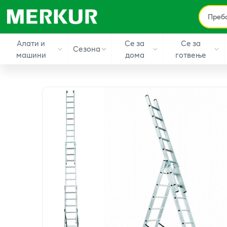
Алати и
Се за
Се за
Сезона
машини
дома
готвење