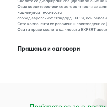
Скалите се дизајнирани специјално за оние на к
Овие карактеристики се загарантирани со силни
надминуваат носивоста
според европскиот стандард EN 131, кои редов
Сите компоненти се развиени и произведени со ј
Ова ги прави скалите од класата EXPERT идеал
Прашања и одговори
Пријавете се за е-вести