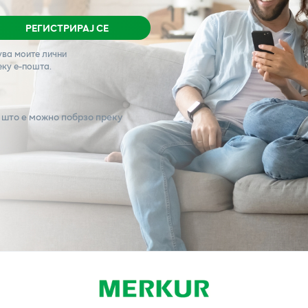
РЕГИСТРИРАЈ СЕ
ува моите лични
еку е-пошта.
 што е можно побрзо преку