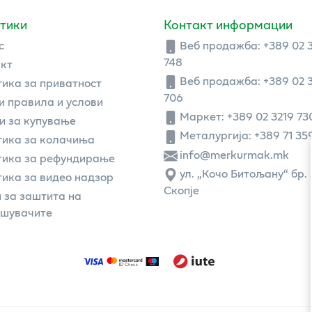
тики
Контакт информации
с
Веб продажба:
+389 02 
748
кт
Веб продажба:
+389 02 
ика за приватност
706
 правила и услови
Маркет: +389 02 3219 73
и за купување
Металургија: +389 71 35
ика за колачиња
info@merkurmak.mk
тика за рефундирање
ул. „Кочо Битољану“ бр. 
ика за видео надзор
Скопје
 за заштита на
ошувачите