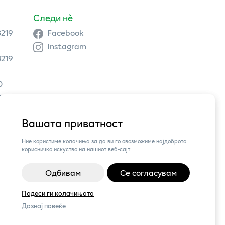
Следи нè
3219
Facebook
Instagram
3219
0
9 504
Вашата приватност
3,
Ние користиме колачиња за да ви го овозможиме најдоброто
корисничко искуство на нашиот веб-сајт
Одбивам
Се согласувам
Подеси ги колачињата
Дознај повеќе