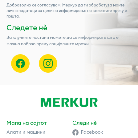
Доброволно се согласувам,
Меркур
да ги обработува моите
лични податоци за цели на информирање на клиентите преку е-
пошта.
Следете нѐ
За клучните настани можете да се информирате што е
можно побрзо преку социјалните мрежи.
Мапа на сајтот
Следи нè
Алати и машини
Facebook