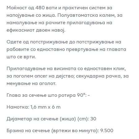
Моќност од 480 вати и практичен систем за
напојување со жица. Полуавтоматска калем, за
намалување на рачните прилагодувања на
ефикасниот двоен навој.
Одете од потстрижување до потстрижување на
рабовите со едноставно превртување на главата
што се врти.
Прилагодување на висината со едноставен клик,
за поголем опсег на дејство; секундарна рачка, за
менување на аголот.
Глава за сечење што ротира 90°: -
Намотка: 1,6 mm x 6 m
Дијаметар на сечење (жица) (cm): 30
Брзина на сечење (вртежи во минута): 9.500