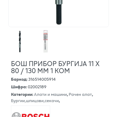
БОШ ПРИБОР БУРГИЈА 11 X
80 / 130 ММ 1 КОМ
Баркод
:
316514005914
Шифра
:
02002189
Категории
:
Алати и машини
,
Рачен алат
,
Бургии,шпицови,секачи
,