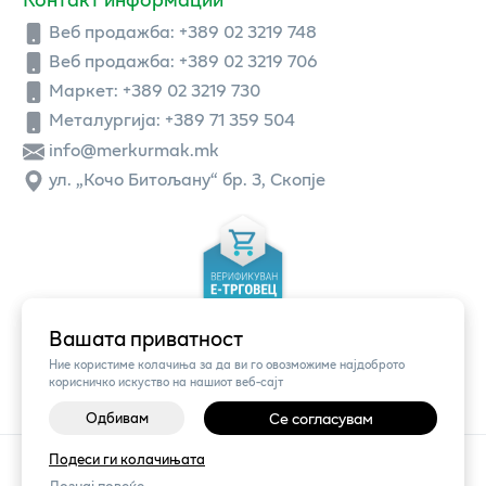
Веб продажба:
+389 02 3219 748
Веб продажба:
+389 02 3219 706
Маркет: +389 02 3219 730
Металургија: +389 71 359 504
info@merkurmak.mk
ул. „Кочо Битољану“ бр. 3, Скопје
Вашата приватност
Ние користиме колачиња за да ви го овозможиме најдоброто
корисничко искуство на нашиот веб-сајт
Одбивам
Се согласувам
Подеси ги колачињата
©
2026
Vendor x
Меркур
Поставки за колачиња
|
Пријави проблем