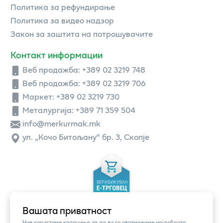
Политика за рефундирање
Политика за видео надзор
Закон за заштита на потрошувачите
Контакт информации
Веб продажба:
+389 02 3219 748
Веб продажба:
+389 02 3219 706
Маркет: +389 02 3219 730
Металургија: +389 71 359 504
info@merkurmak.mk
ул. „Кочо Битољану“ бр. 3, Скопје
Вашата приватност
Ние користиме колачиња за да ви го овозможиме најдоброто