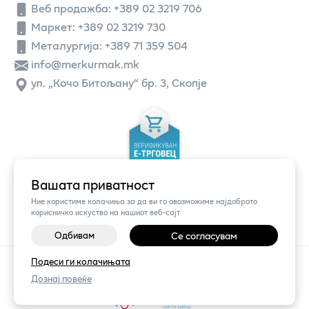
Веб продажба:
+389 02 3219 706
Маркет: +389 02 3219 730
Металургија: +389 71 359 504
info@merkurmak.mk
ул. „Кочо Битољану“ бр. 3, Скопје
Вашата приватност
Ние користиме колачиња за да ви го овозможиме најдоброто
корисничко искуство на нашиот веб-сајт
Одбивам
Се согласувам
Подеси ги колачињата
©
2026
Vendor x
Меркур
Поставки за колачиња
|
Пријави проблем
Дознај повеќе