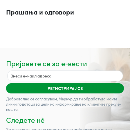
Прашања и одговори
Пријавете се за е-вести
РЕГИСТРИРАЈ СЕ
Доброволно се согласувам,
Меркур
да ги обработува моите
лични податоци за цели на информирање на клиентите преку е-
пошта.
Следете нѐ
За клучните настани можете да се информирате што е