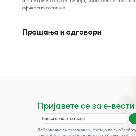
4,6 литри и округол дизајн, оваа тава е соврш
ефикасно готвење.
Прашања и одговори
Пријавете се за е-вести
Доброволно се согласувам,
Меркур
да ги обработ
податоци за цели на информирање на клиентите пр