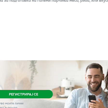
ена за подготовка на големи парчиња месо, риба, или вк
РЕГИСТРИРАЈ СЕ
ува моите лични
еку е-пошта.