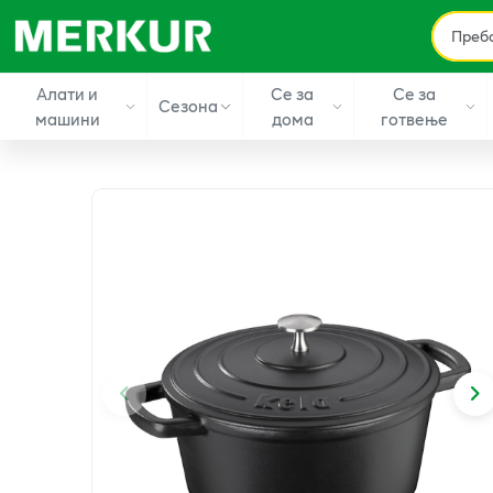
Алати и
Се за
Се за
Сезона
машини
дома
готвење