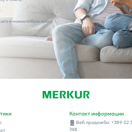
 што е можно побрзо преку
тики
Контакт информации
с
Веб продажба:
+389 02 
748
кт