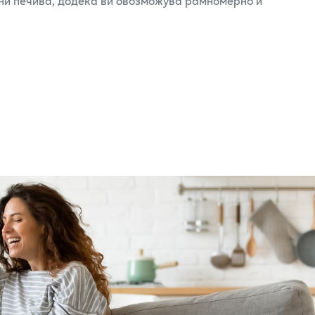
усни печива, додека ви овозможува рамномерно и