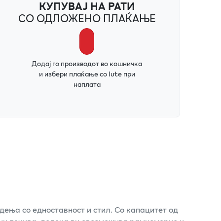
КУПУВАЈ НА РАТИ
СО ОДЛОЖЕНО ПЛАЌАЊЕ
Додај го производот во кошничка
и избери плаќање со Iute при
наплата
дења со едноставност и стил. Со капацитет од