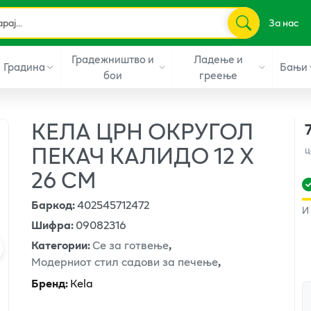
За нас
Градежништво и
Ладење и
Градина
Бањи
бои
греење
КЕЛА ЦРН ОКРУГОЛ
ПЕКАЧ КАЛИДО 12 Х
ц
26 СМ
Баркод
:
402545712472
И
Шифра
:
09082316
Категории
:
Се за готвење
,
Модерниот стил садови за печење
,
Бренд
:
Kela