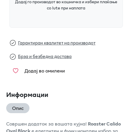
Додај го производот во кошничка и избери плаќање
со Iute при наплата
Гарантиран квалитет на производот
Брза и безбедна достава
Додај во омилени
Информации
Опис
Совршен додаток за вашата кујна!
Roaster Calido
Oval Black
е елегантен и функционален избор за