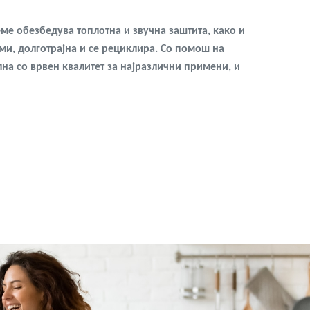
 обезбедува топлотна и звучна заштита, како и
ми, долготрајна и се рециклира. Со помош на
на со врвен квалитет за најразлични примени, и