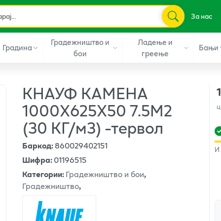
За нас
Градежништво и
Ладење и
Градина
Бањи
бои
греење
КНАУФ КАМЕНА
1000X625X50 7.5М2
ц
(30 КГ/м3) -тервол
Баркод
:
860029402151
И
Шифра
:
01196515
Категории
:
Градежништво и бои
,
Градежништво
,