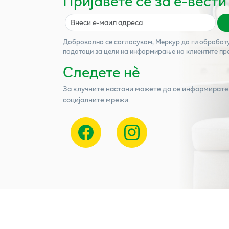
Пријавете се за е-вести
Доброволно се согласувам,
Меркур
да ги обработ
податоци за цели на информирање на клиентите пр
Следете нѐ
За клучните настани можете да се информирате
социјалните мрежи.