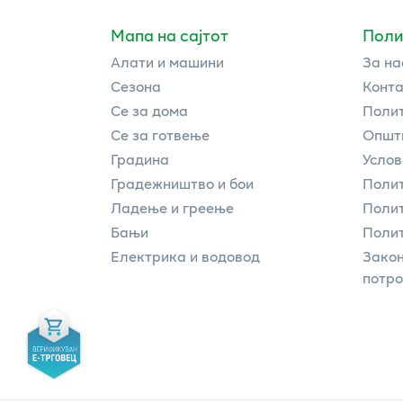
Мапа на сајтот
Поли
Алати и машини
За на
Сезона
Конта
Се за дома
Полит
Се за готвење
Општи
Градина
Услов
Градежништво и бои
Полит
Ладење и греење
Поли
Бањи
Полит
Електрика и водовод
Закон
потр