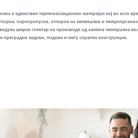
 е единствен термоизолационен материјал кој во исто време
оотпорна, паропропусна, отпорна на хемикалии и микроорганиз
зведува широк спектар на производи од камена минерална вол
и преградни ѕидови, подови и меѓу спратни конструкции.