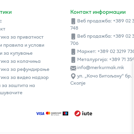
тики
Контакт информации
с
Веб продажба:
+389 02 
748
кт
Веб продажба:
+389 02 
ика за приватност
706
 правила и услови
Маркет: +389 02 3219 73
и за купување
Металургија: +389 71 35
ика за колачиња
info@merkurmak.mk
тика за рефундирање
ул. „Кочо Битољану“ бр. 
ика за видео надзор
Скопје
 за заштита на
ошувачите