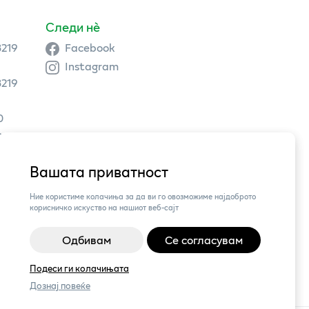
Следи нè
3219
Facebook
Instagram
3219
0
9 504
Вашата приватност
3,
Ние користиме колачиња за да ви го овозможиме најдоброто
корисничко искуство на нашиот веб-сајт
Одбивам
Се согласувам
Подеси ги колачињата
Дознај повеќе