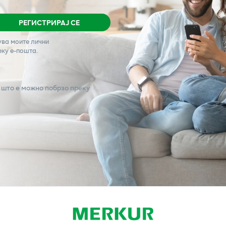
РЕГИСТРИРАЈ СЕ
ува моите лични
еку е-пошта.
 што е можно побрзо преку