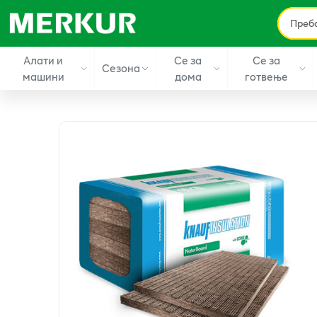
Алати и
Се за
Се за
Сезона
машини
дома
готвење