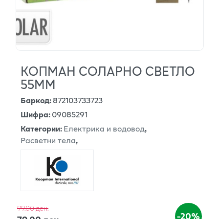
КОПМАН СОЛАРНО СВЕТЛО
55ММ
Баркод
:
872103733723
Шифра
:
09085291
Категории
:
Електрика и водовод
,
Расветни тела
,
99.00 ден.
-20%