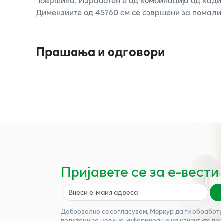
површина. Изработен е од комбинација од кади
Димензиите од 45?60 см се совршени за помали
Прашања и одговори
Пријавете се за е-вести
Доброволно се согласувам,
Меркур
да ги обработ
податоци за цели на информирање на клиентите пр