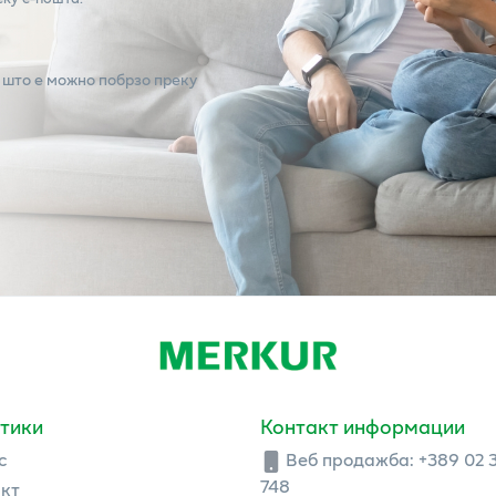
 што е можно побрзо преку
тики
Контакт информации
с
Веб продажба:
+389 02 
748
кт