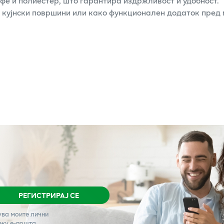
фе и полиестер, што гарантира издржливост и удобност.
 кујнски површини или како функционален додаток пред 
РЕГИСТРИРАЈ СЕ
ува моите лични
еку е-пошта.