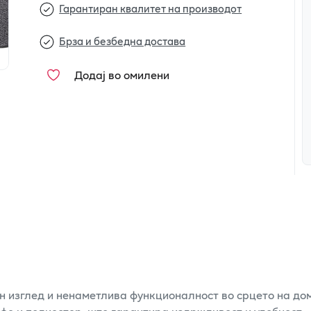
Гарантиран квалитет на производот
Брза и безбедна достава
Додај во омилени
н изглед и ненаметлива функционалност во срцето на дом