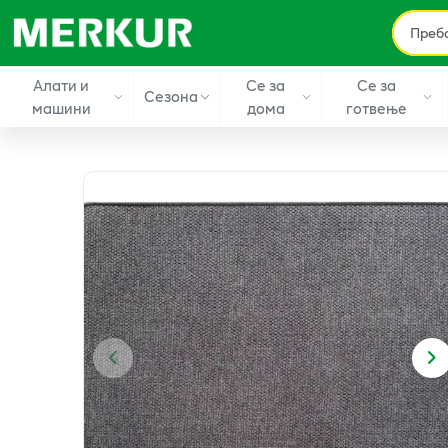
Алати и
Се за
Се за
Сезона
машини
дома
готвење