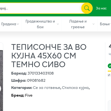
За нас
Градежништво и
Ладење и
Градина
Бањи
бои
греење
ТЕПИСОНЧЕ ЗА ВО
КУЈНА 45Х60 СМ
ц
ТЕМНО СИВО
Баркод
:
370133403108
И
Шифра
:
09081682
Категории
:
Се за готвење
,
Стилска кујна
,
Бренд
:
Five