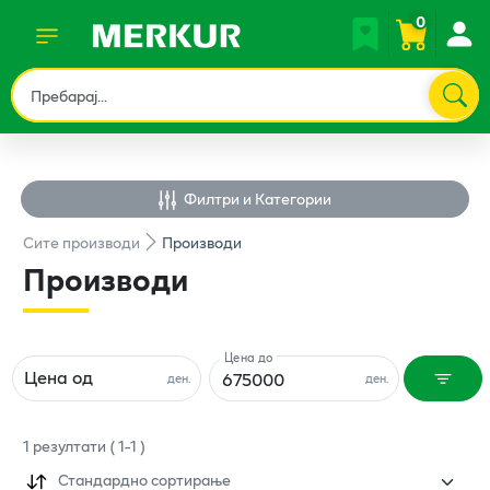
0
Филтри и Категории
Сите
производи
Производи
Производи
Цена до
Цена од
ден.
ден.
1
резултати
(
1
-
1
)
Стандардно сортирање