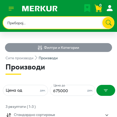
0
Филтри и Категории
Сите
производи
Производи
Производи
Цена до
Цена од
ден.
ден.
3
резултати
(
1
-
3
)
Стандардно сортирање