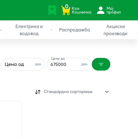
0
Кон
Мој
Кошничка
профил
Електрика и
Акциски
Распродажба
водовод
производи
Цена до
Цена од
ден.
ден.
Стандардно сортирање