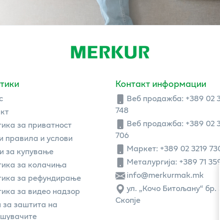
тики
Контакт информации
с
Веб продажба:
+389 02 
748
кт
Веб продажба:
+389 02 
ика за приватност
706
 правила и услови
Маркет: +389 02 3219 73
и за купување
Металургија: +389 71 35
ика за колачиња
info@merkurmak.mk
тика за рефундирање
ул. „Кочо Битољану“ бр. 
ика за видео надзор
Скопје
 за заштита на
ошувачите