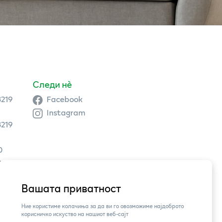
Следи нè
3219
Facebook
Instagram
3219
0
9 504
Вашата приватност
3,
Ние користиме колачиња за да ви го овозможиме најдоброто
корисничко искуство на нашиот веб-сајт