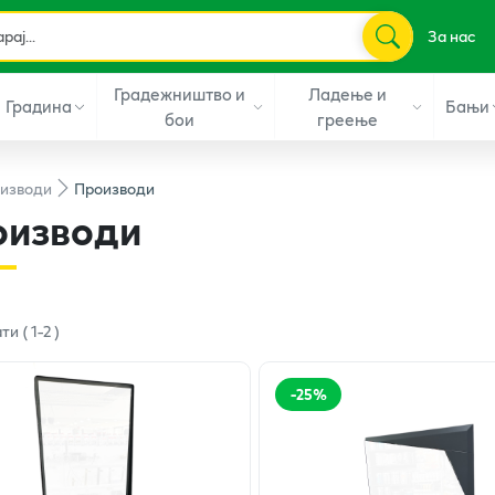
За нас
Градежништво и
Ладење и
Градина
Бањи
бои
греење
изводи
Производи
оизводи
ати
(
1
-
2
)
-
25
%