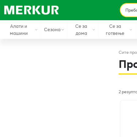
Алати и
Се за
Се за
Сезона
машини
дома
готвење
Сите
про
Пр
2
резулт