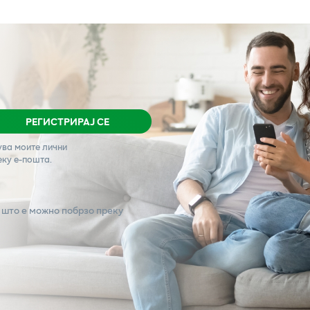
РЕГИСТРИРАЈ СЕ
ува моите лични
еку е-пошта.
 што е можно побрзо преку