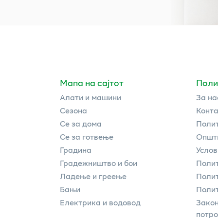
Мапа на сајтот
Поли
Алати и машини
За на
Сезона
Конта
Се за дома
Полит
Се за готвење
Општи
Градина
Услов
Градежништво и бои
Полит
Ладење и греење
Поли
Бањи
Полит
Електрика и водовод
Закон
потр