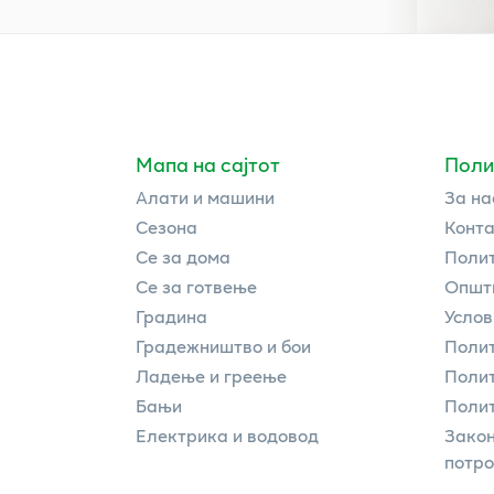
Мапа на сајтот
Поли
Алати и машини
За на
Сезона
Конта
Се за дома
Полит
Се за готвење
Општи
Градина
Услов
Градежништво и бои
Полит
Ладење и греење
Поли
Бањи
Полит
Електрика и водовод
Закон
потр