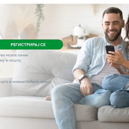
РЕГИСТРИРАЈ СЕ
ува моите лични
еку е-пошта.
 што е можно побрзо преку