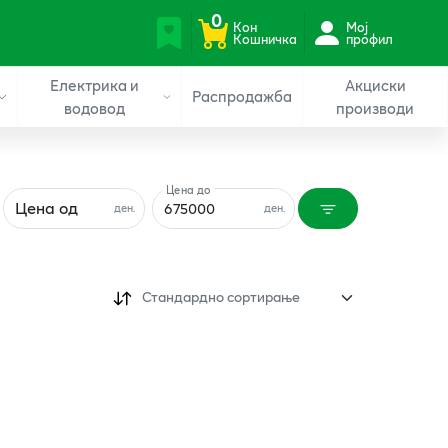
0
Кон
Мој
Кошничка
профил
Електрика и
Акциски
Распродажба
водовод
производи
Цена до
Цена од
ден.
ден.
Стандардно сортирање