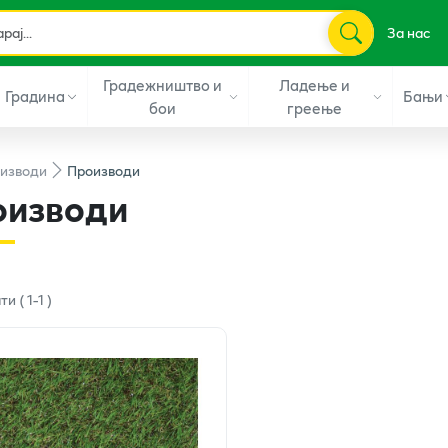
За нас
Градежништво и
Ладење и
Градина
Бањи
бои
греење
изводи
Производи
оизводи
ати
(
1
-
1
)