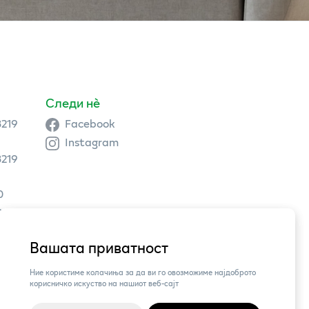
Следи нè
3219
Facebook
Instagram
3219
0
9 504
Вашата приватност
3,
Ние користиме колачиња за да ви го овозможиме најдоброто
корисничко искуство на нашиот веб-сајт