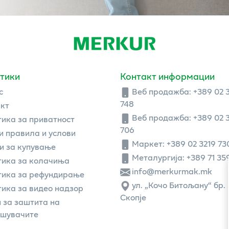
тики
Контакт информации
с
Веб продажба:
+389 02 
748
кт
Веб продажба:
+389 02 
ика за приватност
706
 правила и услови
Маркет: +389 02 3219 73
и за купување
Металургија: +389 71 35
ика за колачиња
info@merkurmak.mk
тика за рефундирање
ул. „Кочо Битољану“ бр. 
ика за видео надзор
Скопје
 за заштита на
ошувачите