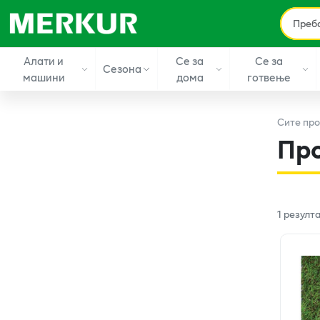
Алати и
Се за
Се за
Сезона
машини
дома
готвење
Сите
про
Пр
1
резулт