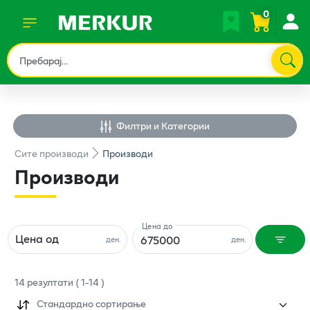
0
Филтри и Категории
Сите
производи
Производи
Производи
Цена до
Цена од
ден.
ден.
14
резултати
(
1
-
14
)
Стандардно сортирање