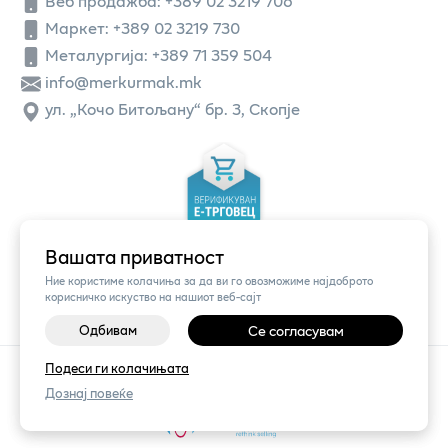
Веб продажба:
+389 02 3219 706
Маркет: +389 02 3219 730
Металургија: +389 71 359 504
info@merkurmak.mk
ул. „Кочо Битољану“ бр. 3, Скопје
Вашата приватност
Ние користиме колачиња за да ви го овозможиме најдоброто
корисничко искуство на нашиот веб-сајт
Одбивам
Се согласувам
Подеси ги колачињата
©
2026
Vendor x
Меркур
Поставки за колачиња
|
Пријави проблем
Дознај повеќе