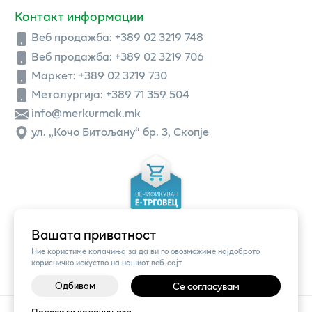
Контакт информации
Веб продажба:
+389 02 3219 748
Веб продажба:
+389 02 3219 706
Маркет: +389 02 3219 730
Металургија: +389 71 359 504
info@merkurmak.mk
ул. „Кочо Битољану“ бр. 3, Скопје
Вашата приватност
Ние користиме колачиња за да ви го овозможиме најдоброто
корисничко искуство на нашиот веб-сајт
Одбивам
Се согласувам
©
2026
Vendor x
Меркур