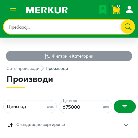
0
Филтри и Категории
Сите
производи
Производи
Производи
Цена до
Цена од
ден.
ден.
Стандардно сортирање