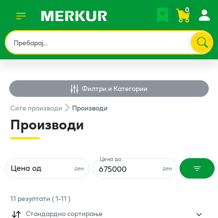
0
Филтри и Категории
Сите
производи
Производи
Производи
Цена до
Цена од
ден.
ден.
11
резултати
(
1
-
11
)
Стандардно сортирање