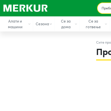
Алати и
Се за
Се за
Сезона
машини
дома
готвење
Сите
про
Пр