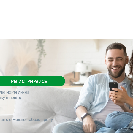
РЕГИСТРИРАЈ СЕ
ува моите лични
еку е-пошта.
 што е можно побрзо преку