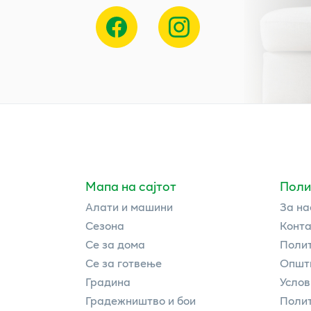
Мапа на сајтот
Поли
Алати и машини
За на
Сезона
Конта
Се за дома
Полит
Се за готвење
Општи
Градина
Услов
Градежништво и бои
Полит