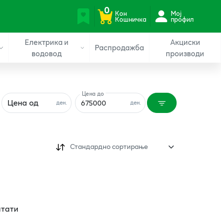
0
Кон
Мој
Кошничка
профил
Електрика и
Акциски
Распродажба
водовод
производи
Цена до
Цена од
ден.
ден.
Стандардно сортирање
лтати