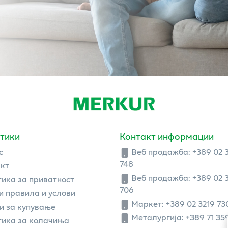
тики
Контакт информации
с
Веб продажба:
+389 02 
748
кт
Веб продажба:
+389 02 
ика за приватност
706
 правила и услови
Маркет: +389 02 3219 73
и за купување
Металургија: +389 71 35
ика за колачиња