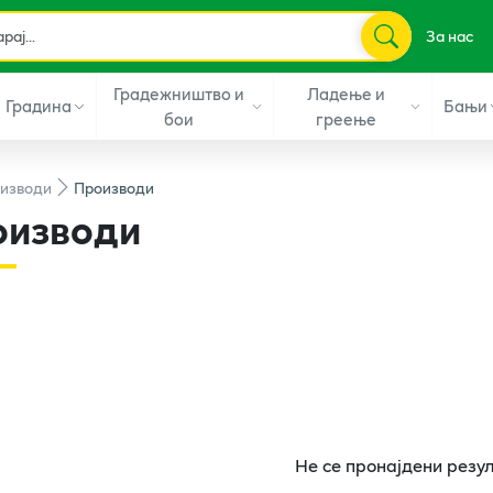
За нас
Градежништво и
Ладење и
Градина
Бањи
бои
греење
изводи
Производи
оизводи
Не се пронајдени резу