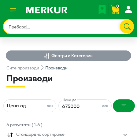
0
Филтри и Категории
Сите
производи
Производи
Производи
Цена до
Цена од
ден.
ден.
6
резултати
(
1
-
6
)
Стандардно сортирање