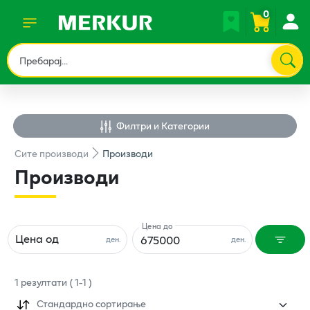
0
Филтри и Категории
Сите
производи
Производи
Производи
Цена до
Цена од
ден.
ден.
1
резултати
(
1
-
1
)
Стандардно сортирање