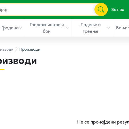
За нас
Градежништво и
Ладење и
Градина
Бањи
бои
греење
изводи
Производи
оизводи
Не се пронајдени резу