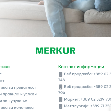
тики
Контакт информации
с
Веб продажба:
+389 02 
748
кт
Веб продажба:
+389 02 
ика за приватност
706
 правила и услови
Маркет: +389 02 3219 73
и за купување
Металургија: +389 71 35
ика за колачиња