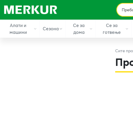
Алати и
Се за
Се за
Сезона
машини
дома
готвење
Сите
про
Пр