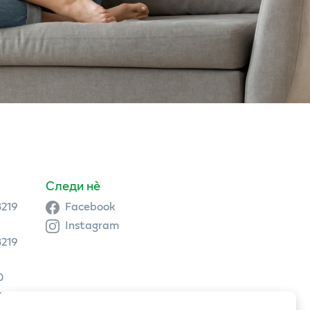
Следи нè
3219
Facebook
Instagram
3219
0
9 504