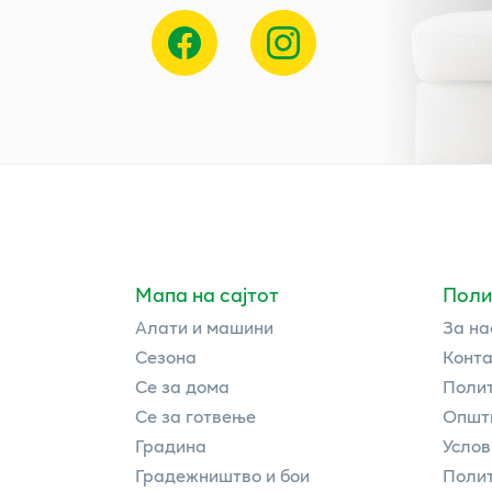
Мапа на сајтот
Поли
Алати и машини
За на
Сезона
Конта
Се за дома
Полит
Се за готвење
Општи
Градина
Услов
Градежништво и бои
Полит