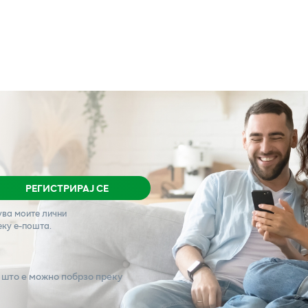
РЕГИСТРИРАЈ СЕ
ува моите лични
еку е-пошта.
 што е можно побрзо преку