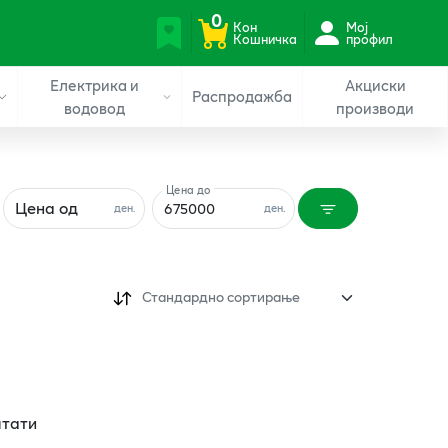
0
Кон
Мој
Кошничка
профил
Електрика и
Акциски
Распродажба
водовод
производи
Цена до
Цена од
ден.
ден.
Стандардно сортирање
лтати