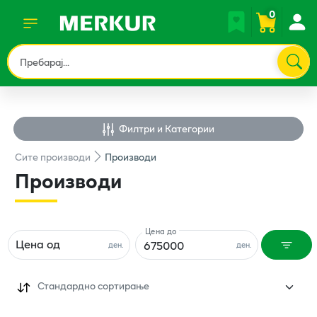
0
Филтри и Категории
Сите
производи
Производи
Производи
Цена до
Цена од
ден.
ден.
Стандардно сортирање