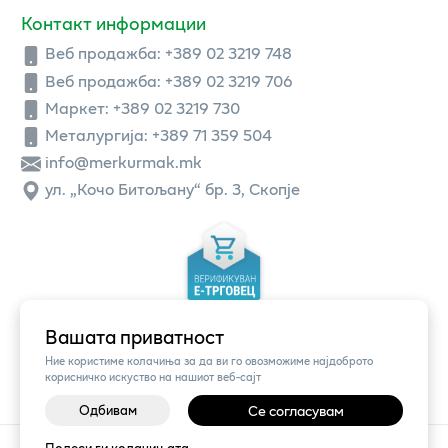
Контакт информации
Веб продажба:
+389 02 3219 748
Веб продажба:
+389 02 3219 706
Маркет: +389 02 3219 730
Металургија: +389 71 359 504
info@merkurmak.mk
ул. „Кочо Битољану“ бр. 3, Скопје
Вашата приватност
Ние користиме колачиња за да ви го овозможиме најдоброто
корисничко искуство на нашиот веб-сајт
Одбивам
Се согласувам
©
2026
Vendor x
Меркур