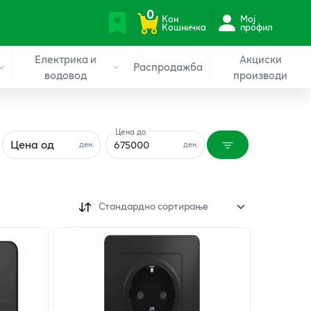
0
Кон
Мој
Кошничка
профил
Електрика и
Акциски
Распродажба
водовод
производи
Цена до
Цена од
ден.
ден.
Стандардно сортирање