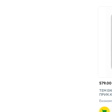
579.00
ТЕМ Е
ПРИК.К
Економ