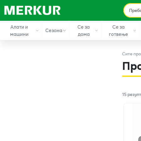
Алати и
Се за
Се за
Сезона
машини
дома
готвење
Сите
про
Пр
15
резул