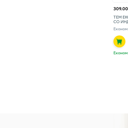
309.00
ТЕМ Е
СО ИН
Економ
Економ