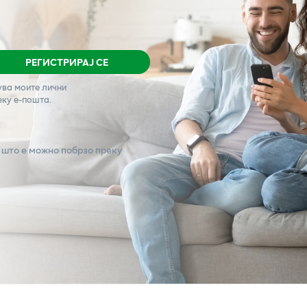
РЕГИСТРИРАЈ СЕ
ува моите лични
еку е-пошта.
 што е можно побрзо преку