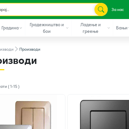
За нас
Градежништво и
Ладење и
Градина
Бањи
бои
греење
изводи
Производи
оизводи
тати
(
1
-
15
)