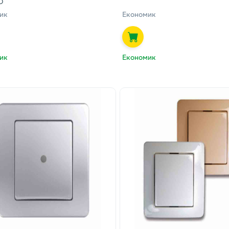
О
ик
Економик
ик
Економик