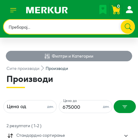
0
Филтри и Категории
Сите
производи
Производи
Производи
Цена до
Цена од
ден.
ден.
2
резултати
(
1
-
2
)
Стандардно сортирање