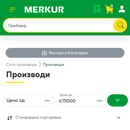
0
Филтри и Категории
Сите
производи
Производи
Производи
Цена до
Цена од
ден.
ден.
Стандардно сортирање