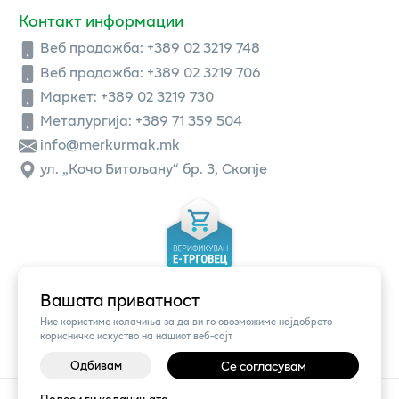
Контакт информации
Веб продажба:
+389 02 3219 748
Веб продажба:
+389 02 3219 706
Маркет: +389 02 3219 730
Металургија: +389 71 359 504
info@merkurmak.mk
ул. „Кочо Битољану“ бр. 3, Скопје
Вашата приватност
Ние користиме колачиња за да ви го овозможиме најдоброто
корисничко искуство на нашиот веб-сајт
Одбивам
Се согласувам
©
2026
Vendor x
Меркур