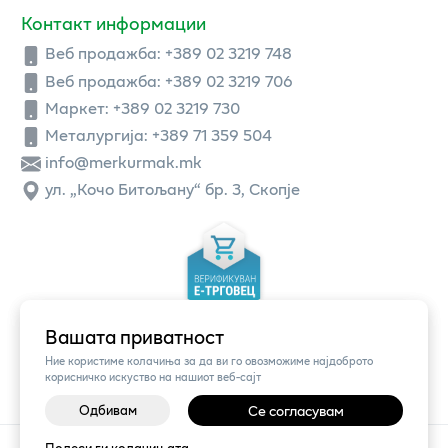
Контакт информации
Веб продажба:
+389 02 3219 748
Веб продажба:
+389 02 3219 706
Маркет: +389 02 3219 730
Металургија: +389 71 359 504
info@merkurmak.mk
ул. „Кочо Битољану“ бр. 3, Скопје
Вашата приватност
Ние користиме колачиња за да ви го овозможиме најдоброто
корисничко искуство на нашиот веб-сајт
Одбивам
Се согласувам
©
2026
Vendor x
Меркур