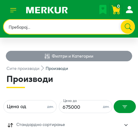
0
Филтри и Категории
Сите
производи
Производи
Производи
Цена до
Цена од
ден.
ден.
Стандардно сортирање