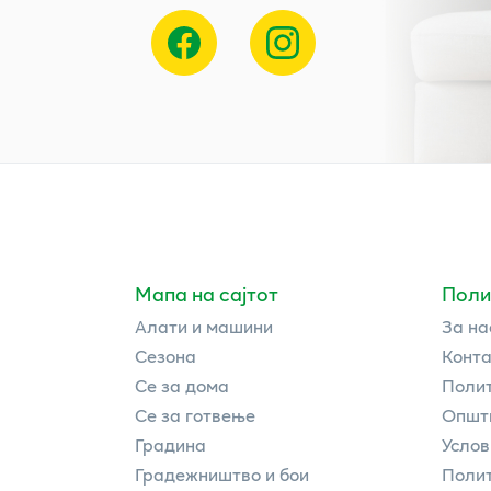
Мапа на сајтот
Поли
Алати и машини
За на
Сезона
Конта
Се за дома
Полит
Се за готвење
Општи
Градина
Услов
Градежништво и бои
Полит