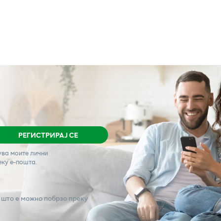
РЕГИСТРИРАЈ СЕ
ува моите лични
еку е-пошта.
 што е можно побрзо преку