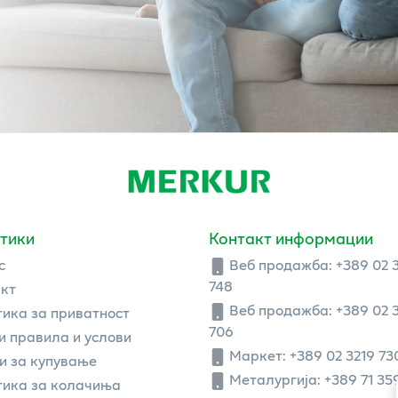
тики
Контакт информации
с
Веб продажба:
+389 02 
748
кт
Веб продажба:
+389 02 
ика за приватност
706
 правила и услови
Маркет: +389 02 3219 73
и за купување
Металургија: +389 71 35
ика за колачиња