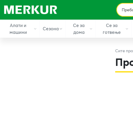
Алати и
Се за
Се за
Сезона
машини
дома
готвење
Сите
про
Пр