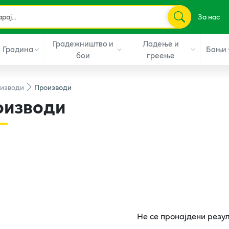
За нас
Градежништво и
Ладење и
Градина
Бањи
бои
греење
изводи
Производи
оизводи
Не се пронајдени резу