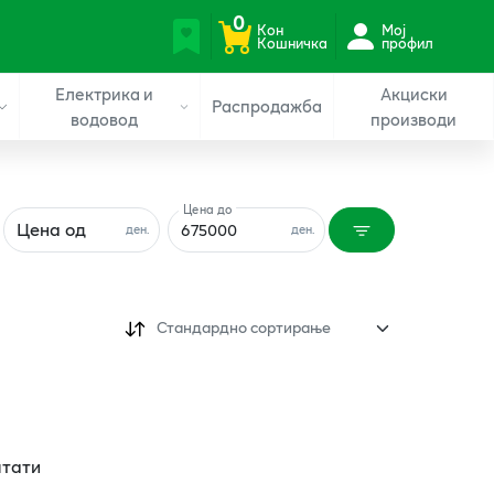
0
Кон
Мој
Кошничка
профил
Електрика и
Акциски
Распродажба
водовод
производи
Цена до
Цена од
ден.
ден.
Стандардно сортирање
лтати