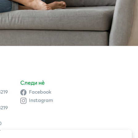
Следи нè
3219
Facebook
Instagram
3219
0
9 504