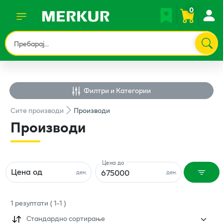
0
Филтри и Категории
Сите
производи
Производи
Производи
Цена до
Цена од
ден.
ден.
1
резултати
(
1
-
1
)
Стандардно сортирање