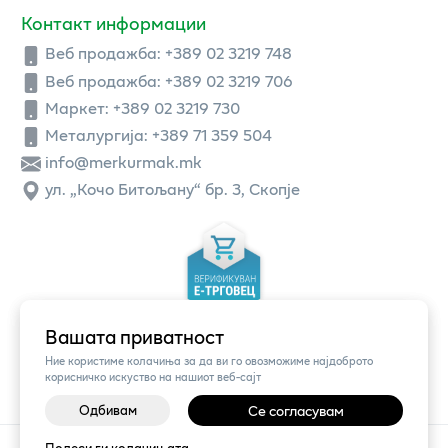
Контакт информации
Веб продажба:
+389 02 3219 748
Веб продажба:
+389 02 3219 706
Маркет: +389 02 3219 730
Металургија: +389 71 359 504
info@merkurmak.mk
ул. „Кочо Битољану“ бр. 3, Скопје
Вашата приватност
Ние користиме колачиња за да ви го овозможиме најдоброто
корисничко искуство на нашиот веб-сајт
Одбивам
Се согласувам
©
2026
Vendor x
Меркур