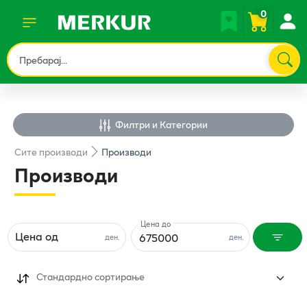
0
Филтри и Категории
Сите
производи
Производи
Производи
Цена до
Цена од
ден.
ден.
Стандардно сортирање