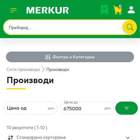
0
Филтри и Категории
Сите
производи
Производи
Производи
Цена до
Цена од
ден.
ден.
10
резултати
(
1
-
10
)
Стандардно сортирање