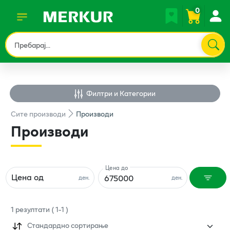
0
Филтри и Категории
Сите
производи
Производи
Производи
Цена до
Цена од
ден.
ден.
1
резултати
(
1
-
1
)
Стандардно сортирање