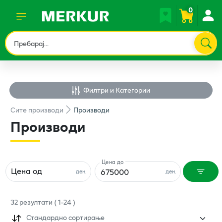
0
Филтри и Категории
Сите
производи
Производи
Производи
Цена до
Цена од
ден.
ден.
32
резултати
(
1
-
24
)
Стандардно сортирање