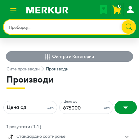
0
Филтри и Категории
Сите
производи
Производи
Производи
Цена до
Цена од
ден.
ден.
1
резултати
(
1
-
1
)
Стандардно сортирање